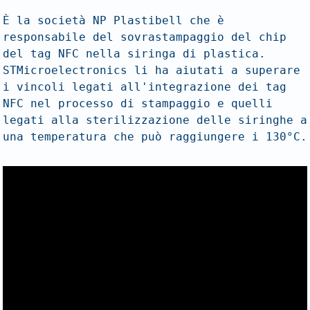
È la società NP Plastibell che è 
responsabile del sovrastampaggio del chip 
del tag NFC nella siringa di plastica. 
STMicroelectronics li ha aiutati a superare 
i vincoli legati all'integrazione dei tag 
NFC nel processo di stampaggio e quelli 
legati alla sterilizzazione delle siringhe a 
una temperatura che può raggiungere i 130°C.